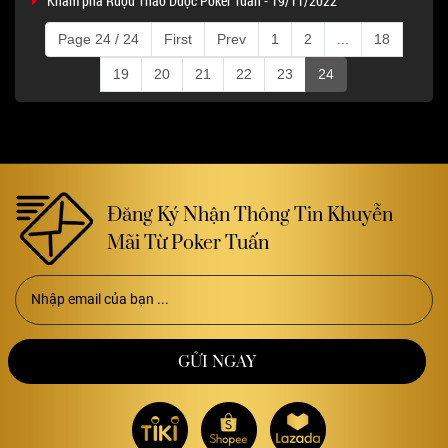
Khám phá Rượu Thảo Dược Poker Tuấn - 19/11/2022
Page 24 / 24
First
Prev
1
2
...
18
19
20
21
22
23
24
Đăng Ký Nhận Thông Tin Khuyễn
Mãi Từ Poker Tuấn