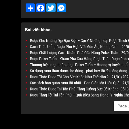
Share
Facebook
Twitter
Messenger
Bài viết khác:
Rượu Cho Những Dịp Đặc Biệt – Gợi Ý Những Loại Rượu Thích
Cách Thức Uống Rượu Phù Hợp Với Món Ăn, Không Gian - 29/
Rượu Chất Lượng Cao - Khám Phá Cửa Hàng Poker Tuấn - 29/
Rượu Poker Tuấn - Khám Phá Cửa Hàng Rượu Thảo Dược Poker
Thương hiệu rượu thảo dược Poker Tuấn – Hương vị truyền thố
Sử dụng rượu thảo dược cho đúng - phát huy tối đa công dụng
Rượu Thảo Dược Tốt Cho Sức Khỏe Như Thế Nào ? - 21/01/202
Các cách bảo quản rượu tốt nhất - Đơn Giản Mà Hiệu Quả - 21
Rượu Thảo Dược Tại Tân Phú: Tăng Cường Sức Đề Kháng, Bồi B
Rượu Tặng Tết Tại Tân Phú – Quà Biếu Sang Trọng, Ý Nghĩa C
Page 1