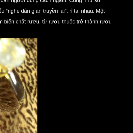
g dẫn người dùng cách ngâm. Cũng như sử
“nghe dân gian truyền lại”, rỉ tai nhau. Một
 biến chất rượu, từ rượu thuốc trở thành rượu