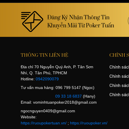
Đăng Ký Nhận Thông Tin
Khuyễn Mãi Từ Poker Tuấn
THÔNG TIN LIÊN HỆ
CHÍNH 
Địa chỉ 70 Nguyễn Quý Anh, P. Tân Sơn
Chính sác
Nhì, Q. Tân Phú, TPHCM
Chính sác
Hotline:
0942090079
Chính sách
Tư vấn mua hàng: 096 799 5147 (Ngọc)
Chính sác
09 33 18 6837
(Hany)
Email:
vominhtuanpoker2018@gmail.com
ngocnguyen0409@gmail.com
Website:
https://ruoupokertuan.vn/
;
https://ruoupoker.vn/