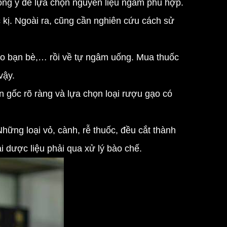
 Đông y để lựa chọn nguyên liệu ngâm phù hợp.
 kị. Ngoài ra, cũng cần nghiên cứu cách sử
theo bạn bè,… rồi về tự ngâm uống. Mua thuốc
vậy.
 gốc rõ ràng và lựa chọn loại rượu gạo có
hững loại vỏ, cành, rễ thuốc, đều cắt thành
ại dược liệu phải qua xử lý bào chế.