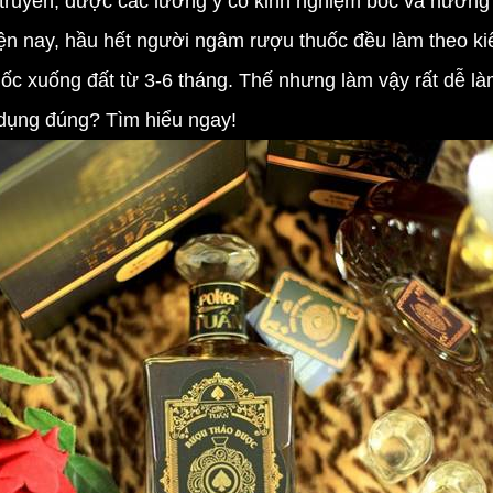
 truyền, được các lương y có kinh nghiệm bốc và hướn
 nay, hầu hết người ngâm rượu thuốc đều làm theo kiểu 
c xuống đất từ 3-6 tháng. Thế nhưng làm vậy rất dễ làm
 dụng đúng? Tìm hiểu ngay!