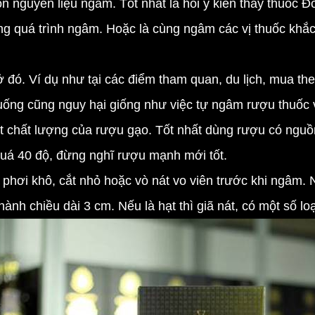
họn nguyên liệu ngâm. Tốt nhất là hỏi ý kiến thầy thuốc
ong quá trình ngâm. Hoặc là cùng ngâm các vị thuốc khắc
 ở đó. Ví dụ như tại các điểm tham quan, du lịch, mua 
uống cũng nguy hại giống như việc tự ngâm rượu thuốc 
t chất lượng của rượu gạo. Tốt nhất dùng rượu có nguồn
uá 40 độ, đừng nghĩ rượu mạnh mới tốt.
phơi khô, cắt nhỏ hoặc vò nát vo viên trước khi ngâm. N
hành chiều dài 3 cm. Nếu là hạt thì giã nát, có một số lo