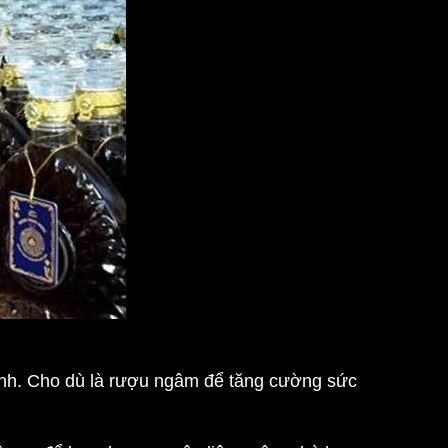
ệnh. Cho dù là rượu ngâm để tăng cường sức