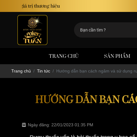
TRANG CHỦ
SẢN PHẨM
Trang chủ
Tin tức
Hướng dẫn bạn cách ngâm và sử dụng r
HƯỚNG DẪN BẠN CÁ
Ngày đăng: 22/01/2023 01:35 PM