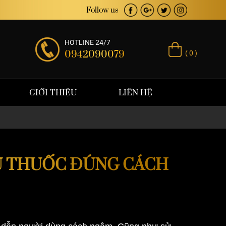
ịnh giá trị thương hiệu
Follow us
HOTLINE 24/7
0942090079
( 0 )
GIỚI THIỆU
LIÊN HỆ
U THUỐC ĐÚNG CÁCH