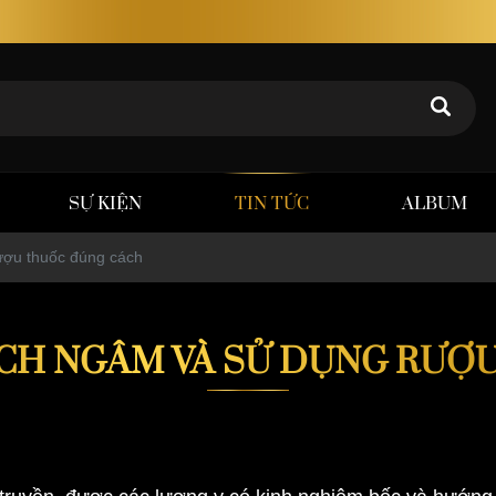
Rượu thảo dược Poker Tuấn – Chất lượng khẳng đ
SỰ KIỆN
TIN TỨC
ALBUM
ượu thuốc đúng cách
CH NGÂM VÀ SỬ DỤNG RƯỢ