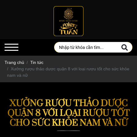
Trang chủ
Tin tức
Xưởng rượu thảo dược quận 8 với loại rượu tốt cho sức khỏe
nam và nữ
XƯỞNG RƯỢU THẢO DƯỢC
QUẬN 8 VỚI LOẠI RƯỢU TỐT
CHO SỨC KHỎE NAM VÀ NỮ