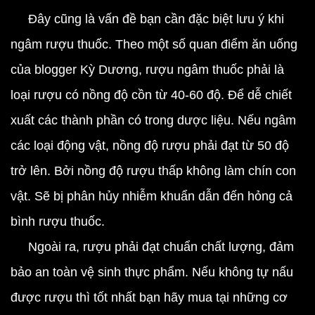
Đây cũng là vấn đề bạn cần đặc biệt lưu ý khi
ngâm rượu thuốc. Theo một số quan điểm ăn uống
của blogger Kỳ Dương, rượu ngâm thuốc phải là
loại rượu có nồng độ cồn từ 40-60 độ. Để dễ chiết
xuất các thành phần có trong dược liệu. Nếu ngâm
các loại động vật, nồng độ rượu phải đạt từ 50 độ
trở lên. Bởi nồng độ rượu thấp không làm chín con
vật. Sẽ bị phân hủy nhiễm khuẩn dẫn đến hỏng cả
bình rượu thuốc.
Ngoài ra, rượu phải đạt chuẩn chất lượng, đảm
bảo an toàn vệ sinh thực phẩm. Nếu không tự nấu
được rượu thì tốt nhất bạn hãy mua tại những cơ