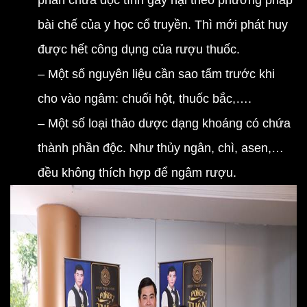
phần chứa độc tính gây hại theo phương pháp
bài chế của y học cổ truyền. Thì mới phát huy
được hết công dụng của rượu thuốc.
‒ Một số nguyên liệu cần sao tẩm trước khi
cho vào ngâm: chuối hột,
thuốc bắc
,….
‒ Một số loại thảo dược dạng khoáng có chứa
thành phần độc. Như thủy ngân, chì, asen,…
đều không thích hợp để ngâm rượu.