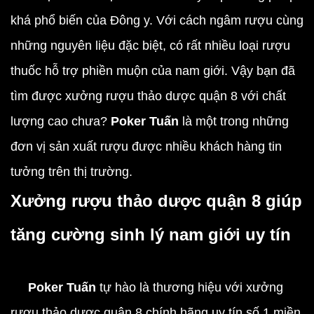
khá phổ biến của Đông y. Với cách ngâm rượu cùng
những nguyên liệu đặc biệt, có rất nhiều loại rượu
thuốc hỗ trợ phiền muộn của nam giới. Vậy bạn đã
tìm được xưởng rượu thảo dược quận 8 với chất
lượng cao chưa?
Poker Tuấn
là một trong những
đơn vị sản xuất rượu được nhiều khách hàng tin
tưởng trên thị trường.
Xưởng rượu thảo dược quận 8 giúp
tăng cường sinh lý nam giới uy tín
Poker Tuấn
tự hào là thương hiệu với xưởng
rượu thảo dược quận 8 chính hãng uy tín số 1 miền