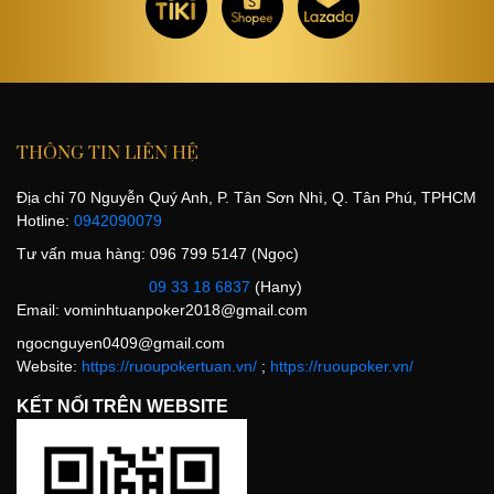
THÔNG TIN LIÊN HỆ
Địa chỉ 70 Nguyễn Quý Anh, P. Tân Sơn Nhì, Q. Tân Phú, TPHCM
Hotline:
0942090079
Tư vấn mua hàng: 096 799 5147 (Ngọc)
09 33 18 6837
(Hany)
Email:
vominhtuanpoker2018@gmail.com
ngocnguyen0409@gmail.com
Website:
https://ruoupokertuan.vn/
;
https://ruoupoker.vn/
KẾT NỐI TRÊN WEBSITE