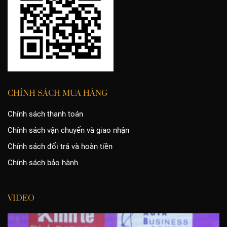
CHÍNH SÁCH MUA HÀNG
Chính sách thanh toán
Chính sách vận chuyển và giao nhận
Chính sách đổi trả và hoàn tiền
Chính sách bảo hành
VIDEO